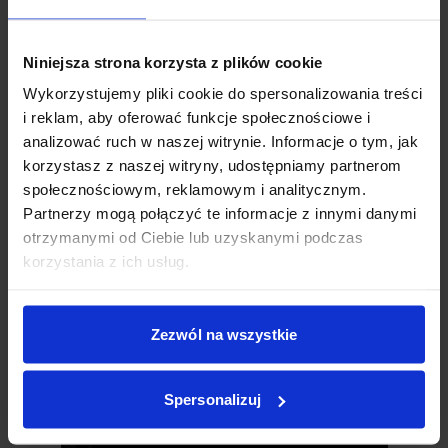
Niniejsza strona korzysta z plików cookie
Wykorzystujemy pliki cookie do spersonalizowania treści
i reklam, aby oferować funkcje społecznościowe i
POPROŚ O WYCENĘ
analizować ruch w naszej witrynie. Informacje o tym, jak
korzystasz z naszej witryny, udostępniamy partnerom
LUB
społecznościowym, reklamowym i analitycznym.
Partnerzy mogą połączyć te informacje z innymi danymi
otrzymanymi od Ciebie lub uzyskanymi podczas
korzystania z ich usług.
Znajdź salon
Sprawdź gdzie
znajdziesz
Zezwól na wszystkie
produkty Tarasola
SPRAWDŹ GDZIE KUPIĆ
Spersonalizuj