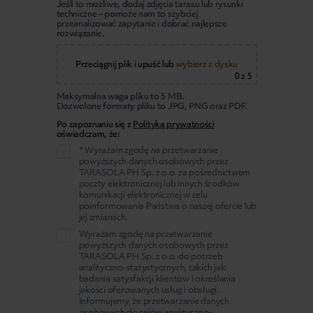
Jeśli to możliwe, dodaj zdjęcia tarasu lub rysunki
techniczne – pomoże nam to szybciej
przeanalizować zapytanie i dobrać najlepsze
rozwiązanie.
Przeciągnij plik i upuść
lub
wybierz z dysku
0
z 5
Maksymalna waga pliku to 5 MB.
Dozwolone formaty pliku to JPG, PNG oraz PDF.
Po zapoznaniu się z
Polityką prywatności
oświadczam, że:
* Wyrażam zgodę na przetwarzanie
powyższych danych osobowych przez
TARASOLA PH Sp. z o.o. za pośrednictwem
poczty elektronicznej lub innych środków
komunikacji elektronicznej w celu
poinformowania Państwa o naszej ofercie lub
jej zmianach.
Wyrażam zgodę na przetwarzanie
powyższych danych osobowych przez
TARASOLA PH Sp. z o.o. do potrzeb
analityczno-statystycznych, takich jak:
badania satysfakcji klientów i określania
jakości oferowanych usług i obsługi.
Informujemy, że przetwarzanie danych
osobowych do celów analityczno-