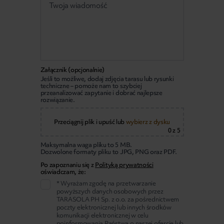
Załącznik (opcjonalnie)
Jeśli to możliwe, dodaj zdjęcia tarasu lub rysunki
techniczne – pomoże nam to szybciej
przeanalizować zapytanie i dobrać najlepsze
rozwiązanie.
Przeciągnij plik i upuść
lub
wybierz z dysku
0
z 5
Maksymalna waga pliku to 5 MB.
Dozwolone formaty pliku to JPG, PNG oraz PDF.
Po zapoznaniu się z
Polityką prywatności
oświadczam, że:
* Wyrażam zgodę na przetwarzanie
powyższych danych osobowych przez
TARASOLA PH Sp. z o.o. za pośrednictwem
poczty elektronicznej lub innych środków
komunikacji elektronicznej w celu
poinformowania Państwa o naszej ofercie lub