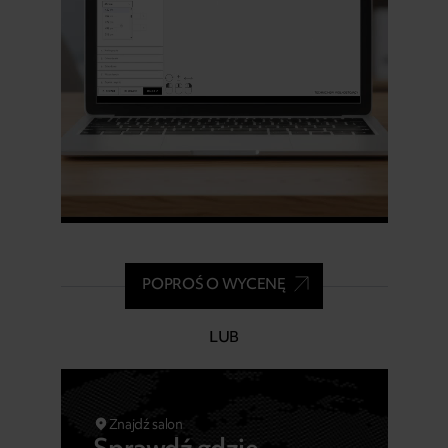
POPROŚ O WYCENĘ
LUB
Znajdź salon