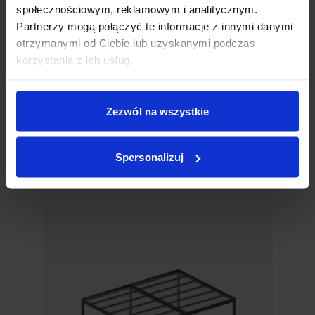
społecznościowym, reklamowym i analitycznym.
Partnerzy mogą połączyć te informacje z innymi danymi
otrzymanymi od Ciebie lub uzyskanymi podczas
korzystania z ich usług.
Dwupołaciowy
Zezwól na wszystkie
Dwupołaciowy Fix
Maksymalny wymiar Fix dwupołaciowego
Spersonalizuj
to 600×590 cm.