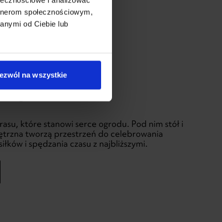
artnerom społecznościowym,
anymi od Ciebie lub
ezwól na wszystkie
nic
asu, które stanowi serce ogrodu. Pod nim stół i
trzna tworzą przestrzeń do celebrowania
łków i spędzania czasu z najbliższymi.