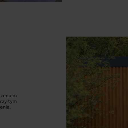
zczeniem
przy tym
enia.