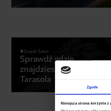
Znajdź Salon
Sprawdź gdzie
znajdziesz produkty
Tarasola
Zgoda
Niniejsza strona korzysta z
Wykorzystujemy pliki cookie 