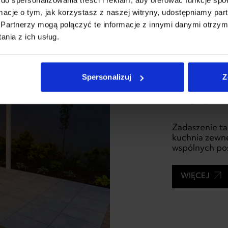
ormacje o tym, jak korzystasz z naszej witryny, udostępniamy p
Partnerzy mogą połączyć te informacje z innymi danymi otrzym
nia z ich usług.
WARSZAWA
Spersonalizuj
Z
Tech
Zadaszenie tar
kuchnia zewnę
wspólnych posi
WIĘCEJ