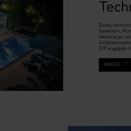
Tech
Duża, nowocz
basenem. Komf
dekoracje i ot
śródziemnomor
ZIP wygląda m
WIĘCEJ