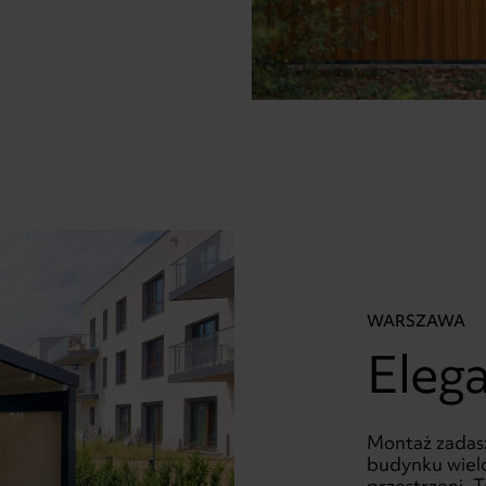
WARSZAWA
Eleg
Montaż zadasz
budynku wiel
przestrzeni. 