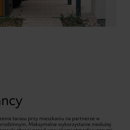
ancy
enia tarasu przy mieszkaniu na partnerze w
orodzinnym. Maksymalne wykorzystanie niedużej
Tarasola chroni przed warunkami atmosferycznymi,