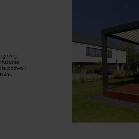
egowej.
dłużenie
pła pozwoli
tnim.