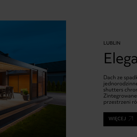
LUBLIN
Eleg
Dach ze spad
jednorodzinne
shutters chro
Zintegrowane 
przestrzeni r
WIĘCEJ