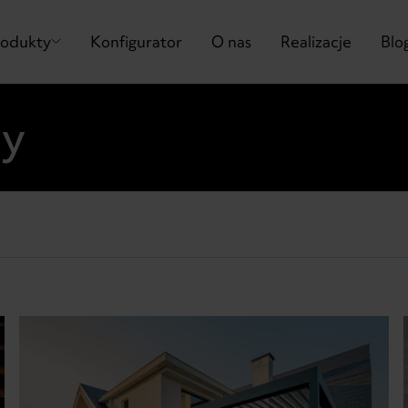
rodukty
Konfigurator
O nas
Realizacje
Blo
dy