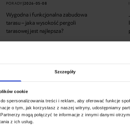
PORADY
|
2026-05-08
Wygodna i funkcjonalna zabudowa
tarasu – jaka wysokość pergoli
tarasowej jest najlepsza?
Szczegóły
 plików cookie
do spersonalizowania treści i reklam, aby oferować funkcje sp
ormacje o tym, jak korzystasz z naszej witryny, udostępniamy p
Partnerzy mogą połączyć te informacje z innymi danymi otrzym
nia z ich usług.