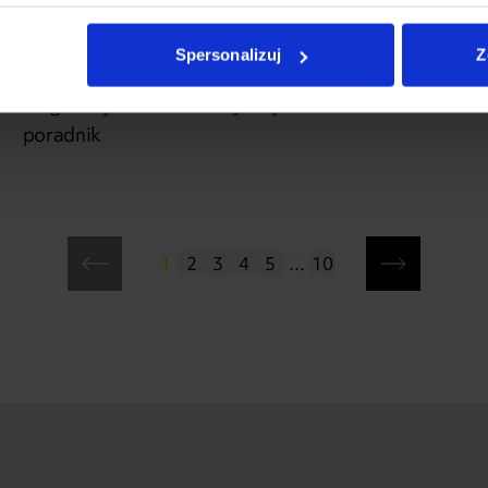
PORADY
|
2026-04-08
Spersonalizuj
Z
Jaka powinna być odległość pergoli
od granicy działki? Praktyczny
poradnik
1
2
3
4
5
...
10