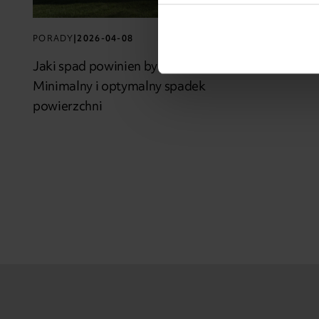
PORADY
|
2026-04-08
Jaki spad powinien być na tarasie?
Minimalny i optymalny spadek
powierzchni