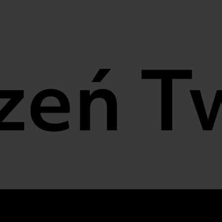
ń Two