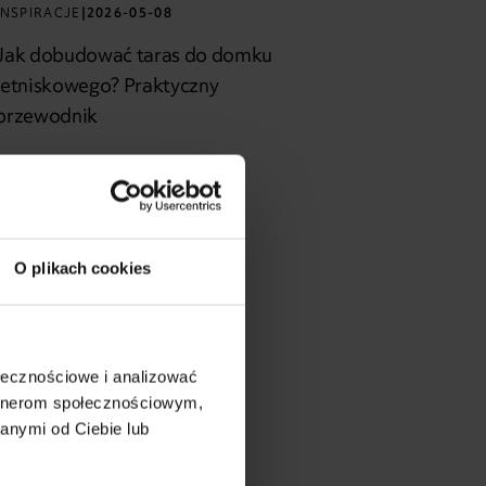
INSPIRACJE
|
2026-05-08
Jak dobudować taras do domku
letniskowego? Praktyczny
przewodnik
O plikach cookies
ołecznościowe i analizować
artnerom społecznościowym,
anymi od Ciebie lub