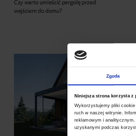
Czy warto umieścić pergolę przed
wejściem do domu?
Zgoda
Niniejsza strona korzysta z
Wykorzystujemy pliki cookie 
ruch w naszej witrynie. Inf
reklamowym i analitycznym. 
uzyskanymi podczas korzysta