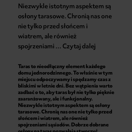
Niezwykle istotnym aspektem są
osłony tarasowe. Chronią nas one
nie tylko przed słońcem i
wiatrem, ale również
spojrzeniami …
Czytaj dalej
Taras to nieodłączny element każdego
domu jednorodzinnego. To właśnie w tym
miejscu odpoczywamy i spędzamy czas z
bliskimi w letnie dni. Bez wątpienia warto
zadbać o to, aby taras był nie tylko pięknie
zaaranżowany, ale i funkcjonalny.
Niezwykle istotnym aspektem są osłony
tarasowe. Chronią nas one nie tylko przed
słońcem i wiatrem, ale również
spojrzeniami sąsiadów. Dobrze dobrane
osłony na taras pozwalają stworzyć