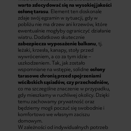
warto zdecydować się na wysokiej jakości
osłonę tarasu
. Element ten doskonale
zdaje swój egzamin w sytuacji, gdy w
pobliżu nie ma drzew ani krzewów, które
ewentualnie mogłyby ograniczyć działanie
wiatru.
Dodatkowo skutecznie
zabezpiecza wyposażenie balkonu
, tj.
leżaki, krzesła, kanapy, stoły przed
wywróceniem, a co za tym idzie –
uszkodzeniem. Tak, jak zostało
wspomniane na wstępie, solidne
osłony
tarasowe chronią przed spojrzeniami
wścibskich sąsiadów, czy przechodniów,
co ma szczególne znaczenie w przypadku,
gdy mieszkamy w ruchliwej okolicy. Dzięki
temu zachowamy prywatność oraz
będziemy mogli poczuć się swobodnie i
komfortowo we własnym zaciszu
domowym.
W zależności od indywidualnych potrzeb