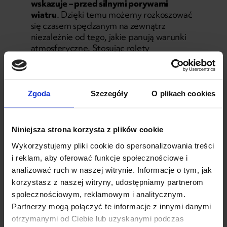
wskazuje – przed silnymi porywami
wiatru
. Dzięki temu możemy rozkoszować
się czasem spędzanym na zewnątrz
niezależnie od tego, jakie panują warunki
atmosferyczne. Stosując rolety
przeciwwietrzne, nie musimy dodatkowo
stosować żadnych urządzeń
klimatyzacyjnych, co niewątpliwie
przyczynia się do ograniczenia kosztów.
Zgoda
Szczegóły
O plikach cookies
Szeroka gama dostępnych kolorów
sprawia, że bez przeszkód dostosujemy
wygląd rolety do elewacji budynku.
Niniejsza strona korzysta z plików cookie
W zależności od potrzeb możemy
Wykorzystujemy pliki cookie do spersonalizowania treści
zdecydować się na roletę półprzezroczystą
i reklam, aby oferować funkcje społecznościowe i
lub w jednym, kryjącym kolorze. Montaż
kasety jest bardzo prosty i nie wymaga
analizować ruch w naszej witrynie. Informacje o tym, jak
specjalnych umiejętności. Z pewnością
korzystasz z naszej witryny, udostępniamy partnerom
sprosta temu zadaniu niemal każdy
społecznościowym, reklamowym i analitycznym.
inwestor. Zastosowanie wkładki
Partnerzy mogą połączyć te informacje z innymi danymi
prowadzącej gwarantuje, że
roleta nie
otrzymanymi od Ciebie lub uzyskanymi podczas
przemieści się
nawet w trakcie