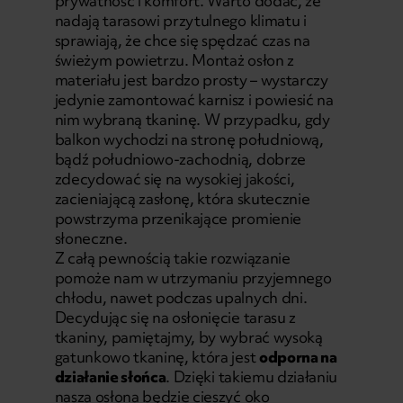
prywatność i komfort. Warto dodać, że
nadają tarasowi przytulnego klimatu i
sprawiają, że chce się spędzać czas na
świeżym powietrzu. Montaż osłon z
materiału jest bardzo prosty – wystarczy
jedynie zamontować karnisz i powiesić na
nim wybraną tkaninę. W przypadku, gdy
balkon wychodzi na stronę południową,
bądź południowo-zachodnią, dobrze
zdecydować się na wysokiej jakości,
zacieniającą zasłonę, która skutecznie
powstrzyma przenikające promienie
słoneczne.
Z całą pewnością takie rozwiązanie
pomoże nam w utrzymaniu przyjemnego
chłodu, nawet podczas upalnych dni.
Decydując się na osłonięcie tarasu z
tkaniny, pamiętajmy, by wybrać wysoką
gatunkowo tkaninę, która jest
odporna na
działanie słońca
. Dzięki takiemu działaniu
nasza osłona będzie cieszyć oko