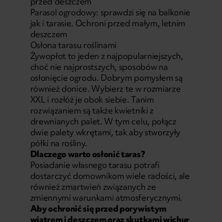
przed deszczem
Parasol ogrodowy: sprawdzi się na balkonie
jak i tarasie. Ochroni przed małym, letnim
deszczem
Osłona tarasu roślinami
Żywopłot to jeden z najpopularniejszych,
choć nie najprostszych, sposobów na
osłonięcie ogrodu. Dobrym pomysłem są
również donice. Wybierz te w rozmiarze
XXL i rozłóż je obok siebie. Tanim
rozwiązaniem są także kwietniki z
drewnianych palet. W tym celu, połącz
dwie palety wkrętami, tak aby stworzyły
półki na rośliny.
Dlaczego warto osłonić taras?
Posiadanie własnego tarasu potrafi
dostarczyć domownikom wiele radości, ale
również zmartwień związanych ze
zmiennymi warunkami atmosferycznymi.
Aby ochronić się przed porywistym
wiatrem i deszczem oraz skutkami wichur