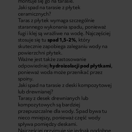
montuje się go na tarasie.
Jaki spad na tarasie z płytek
ceramicznych?
Taras z płytek wymaga szczególnie
starannego wykonania spadu, ponieważ
fugi i klej są wrażliwe na wodę. Najczęściej
stosuje się tu
spad 1,5-2%
, który
skutecznie zapobiega zaleganiu wody na
powierzchni płytek.
Ważne jest także zastosowanie
odpowiedniej
hydroizolacji pod płytkami
,
ponieważ woda może przenikać przez
spoiny.
Jaki spad na tarasie z deski kompozytowej
lub drewnianej?
Tarasy z desek drewnianych lub
kompozytowych są bardziej
przepuszczalne dla wody. Spad bywa tu
nieco mniejszy, ponieważ część wody
spływa pomiędzy deskami.
Najczęściej przyjmuje się jednak podobne