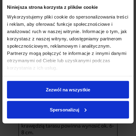
Niniejsza strona korzysta z plików cookie
Minimalny i optymalny spad tarasu – ile
procent wystarczy?
Wykorzystujemy pliki cookie do spersonalizowania treści
Minimalny spad tarasu wynosi ok. 1%, ale
i reklam, aby oferować funkcje społecznościowe i
optymalny spad stosowany w praktyce to
analizować ruch w naszej witrynie. Informacje o tym, jak
1,5-2%.
Różnica wydaje się niewielka, w
korzystasz z naszej witryny, udostępniamy partnerom
praktyce jednak ma znaczenie dla
społecznościowym, reklamowym i analitycznym.
skutecznego odprowadzania wody.
Partnerzy mogą połączyć te informacje z innymi danymi
Warto zapamiętać orientacyjne wartości:
otrzymanymi od Ciebie lub uzyskanymi podczas
1% spadu
– absolutne minimum
korzystania z ich usług.
techniczne
1,5% spadu
– bezpieczna wartość w
większości projektów
2% spadu
– najczęściej rekomendowany
Zezwól na wszystkie
standard
PRZYKŁAD
Spersonalizuj
Jeśli taras ma głębokość 4 metrów,
różnica poziomów między ścianą domu a
krawędzią tarasu powinna wynosić ok. 6-
8 cm.