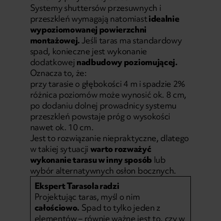
Systemy shuttersów przesuwnych i
przeszkleń wymagają natomiast
idealnie
wypoziomowanej powierzchni
montażowej.
Jeśli taras ma standardowy
spad, konieczne jest wykonanie
dodatkowej
nadbudowy poziomującej.
Oznacza to, że:
przy tarasie o głębokości 4 m i spadzie 2%
różnica poziomów może wynosić ok. 8 cm,
po dodaniu dolnej prowadnicy systemu
przeszkleń powstaje próg o wysokości
nawet ok. 10 cm.
Jest to rozwiązanie niepraktyczne, dlatego
w takiej sytuacji
warto rozważyć
wykonanie tarasu w inny sposób
lub
wybór alternatywnych osłon bocznych.
Ekspert Tarasola radzi
Projektując taras, myśl o nim
całościowo.
Spad to tylko jeden z
elementów – równie ważne jest to, czy w