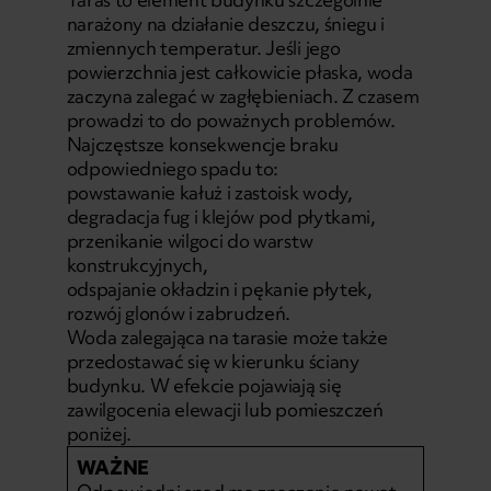
narażony na działanie deszczu, śniegu i
zmiennych temperatur. Jeśli jego
powierzchnia jest całkowicie płaska, woda
zaczyna zalegać w zagłębieniach. Z czasem
prowadzi to do poważnych problemów.
Najczęstsze konsekwencje braku
odpowiedniego spadu to:
powstawanie kałuż i zastoisk wody,
degradacja fug i klejów pod płytkami,
przenikanie wilgoci do warstw
konstrukcyjnych,
odspajanie okładzin i pękanie płytek,
rozwój glonów i zabrudzeń.
Woda zalegająca na tarasie może także
przedostawać się w kierunku ściany
budynku. W efekcie pojawiają się
zawilgocenia elewacji lub pomieszczeń
poniżej.
WAŻNE