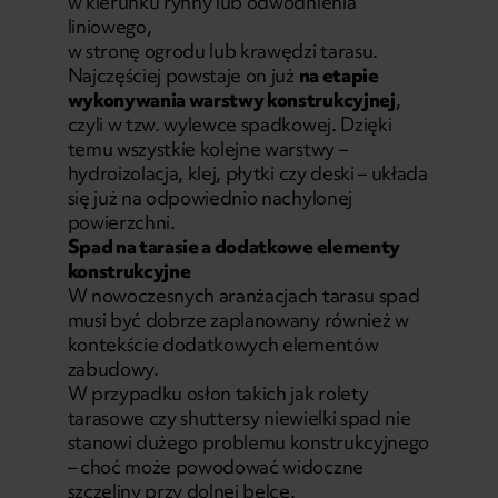
w kierunku rynny lub odwodnienia
liniowego,
w stronę ogrodu lub krawędzi tarasu.
Najczęściej powstaje on już
na etapie
wykonywania warstwy konstrukcyjnej
,
czyli w tzw. wylewce spadkowej. Dzięki
temu wszystkie kolejne warstwy –
hydroizolacja, klej, płytki czy deski – układa
się już na odpowiednio nachylonej
powierzchni.
Spad na tarasie a dodatkowe elementy
konstrukcyjne
W nowoczesnych aranżacjach tarasu spad
musi być dobrze zaplanowany również w
kontekście dodatkowych elementów
zabudowy.
W przypadku osłon takich jak
rolety
tarasowe
czy
shuttersy
niewielki spad nie
stanowi dużego problemu konstrukcyjnego
– choć może powodować widoczne
szczeliny przy dolnej belce.