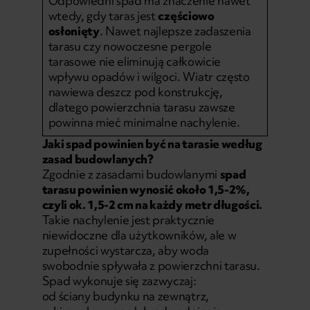
Odpowiedni spad ma znaczenie nawet
wtedy, gdy taras jest
częściowo
osłonięty
. Nawet najlepsze
zadaszenia
tarasu
czy nowoczesne
pergole
tarasowe
nie eliminują całkowicie
wpływu opadów i wilgoci. Wiatr często
nawiewa deszcz pod konstrukcję,
dlatego powierzchnia tarasu zawsze
powinna mieć minimalne nachylenie.
Jaki spad powinien być na tarasie według
zasad budowlanych?
Zgodnie z zasadami budowlanymi
spad
tarasu powinien wynosić około 1,5-2%,
czyli ok. 1,5-2 cm na każdy metr długości.
Takie nachylenie jest praktycznie
niewidoczne dla użytkowników, ale w
zupełności wystarcza, aby woda
swobodnie spływała z powierzchni tarasu.
Spad wykonuje się zazwyczaj:
od ściany budynku na zewnątrz,