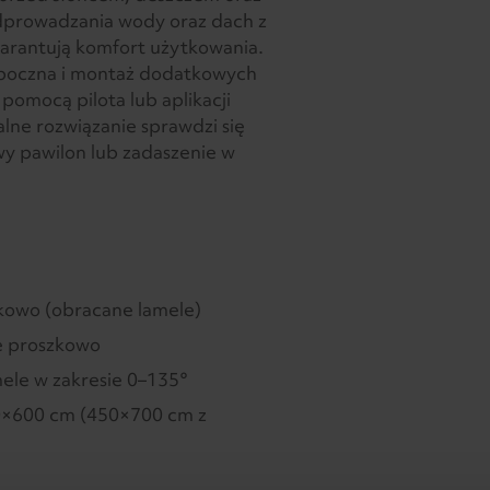
dprowadzania wody oraz dach z
arantują komfort użytkowania.
 boczna i montaż dodatkowych
 pomocą pilota lub aplikacji
alne rozwiązanie sprawdzi się
wy pawilon lub zadaszenie w
owo (obracane lamele)
 proszkowo
mele w zakresie 0–135°
×600 cm (450×700 cm z