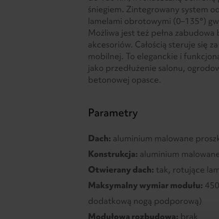
śniegiem. Zintegrowany system o
lamelami obrotowymi (0–135°) gw
Możliwa jest też pełna zabudowa
akcesoriów. Całością steruje się za
mobilnej. To eleganckie i funkcjon
jako przedłużenie salonu, ogrodo
betonowej opasce.
Parametry
Dach:
aluminium malowane proszk
Konstrukcja:
aluminium malowane
Otwierany dach:
tak, rotujące la
Maksymalny wymiar modułu:
450
dodatkową nogą podporową)
Modułowa rozbudowa:
brak