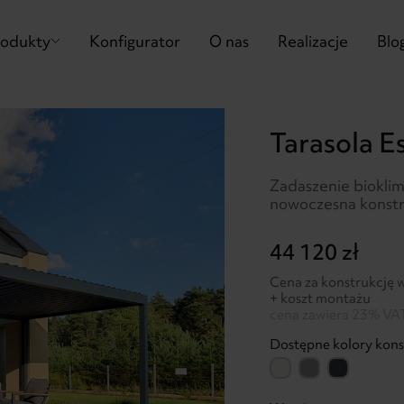
rodukty
Konfigurator
O nas
Realizacje
Blo
Tarasola E
Zadaszenie bioklim
nowoczesna konstru
44 120 zł
Cena za konstrukcję 
+ koszt montażu
cena zawiera 23% VA
Dostępne kolory konst