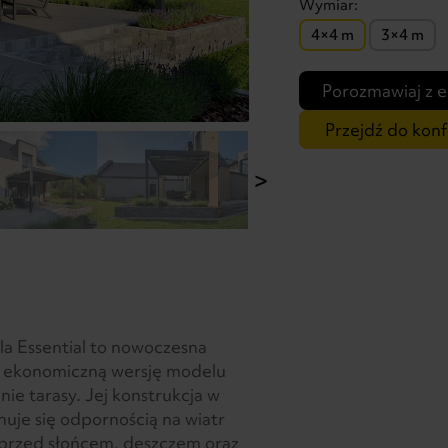
Wymiar:
4×4 m
3×4 m
Porozmawiaj z 
Przejdź do konf
>
la Essential to nowoczesna
i ekonomiczną wersję modelu
nie tarasy. Jej konstrukcja w
uje się odpornością na wiatr
 przed słońcem, deszczem oraz