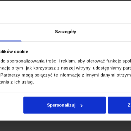
nej:
tak (przeszklenia, rolety
aplikacja na smartfonie)
Szczegóły
(oświetlenie LED, czujniki
 plików cookie
do spersonalizowania treści i reklam, aby oferować funkcje sp
ormacje o tym, jak korzystasz z naszej witryny, udostępniamy p
Partnerzy mogą połączyć te informacje z innymi danymi otrzym
nia z ich usług.
Spersonalizuj
Z