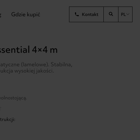
g
Gdzie kupić
Kontakt
PL
ssential 4×4 m
atyczne (lamelowe). Stabilna,
kcja wysokiej jakości.
wolnostojącą.
T
rukcji: