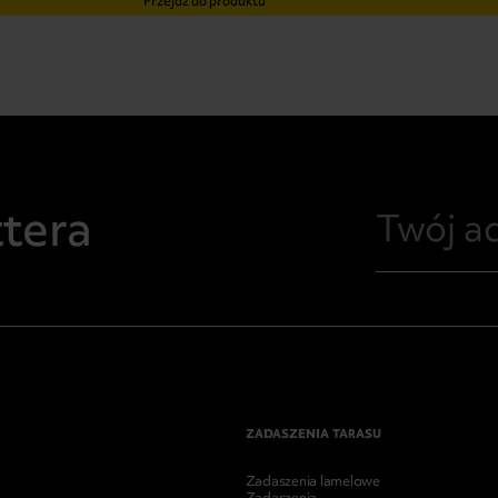
Przejdź do produktu
ttera
ZADASZENIA TARASU
Zadaszenia lamelowe
Zadaszenia