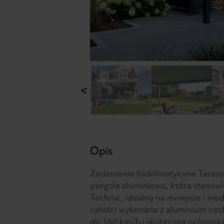
zdjęcia poglądowe
<
Opis
Zadaszenie bioklimatyczne Taraso
pergola aluminiowa, która stanow
Technic, idealną na mniejsze i śred
całości wykonana z aluminium cech
do 160 km/h i skuteczną ochroną