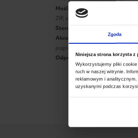
Możliwość pełnej zabudowy bocz
ZIP, shuttersy, panel stały)
Sterowanie:
automatyczne (pilot/
Zgoda
Akcesoria:
tak. Możliwe akcesoria 
pogodowe, promiennik ciepła)
Niniejsza strona korzysta z
Odporność na wiatr:
160 km/h
Wykorzystujemy pliki cookie 
ruch w naszej witrynie. Inf
reklamowym i analitycznym. 
uzyskanymi podczas korzysta