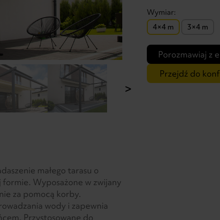
Wymiar:
4×4 m
3×4 m
Porozmawiaj z 
Przejdź do konf
>
adaszenie małego tarasu o
ej formie. Wyposażone w zwijany
nie za pomocą korby.
rowadzania wody i zapewnia
ńcem. Przystosowane do