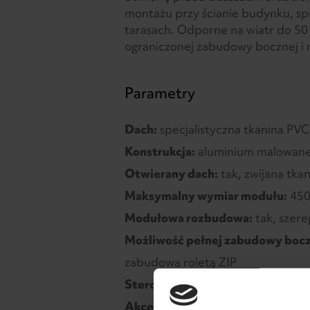
montażu przy ścianie budynku, spr
tarasach. Odporne na wiatr do 50
ograniczonej zabudowy bocznej i
Parametry
Dach:
specjalistyczna tkanina PVC
Konstrukcja:
aluminium malowane
Otwierany dach:
tak, zwijana tka
Maksymalny wymiar modułu:
450
Modułowa rozbudowa:
tak, szer
Możliwość pełnej zabudowy bocz
zabudowa roletą ZIP
Sterowanie:
ręczne (korba)
Akcesoria:
tak. Możliwe akcesoria