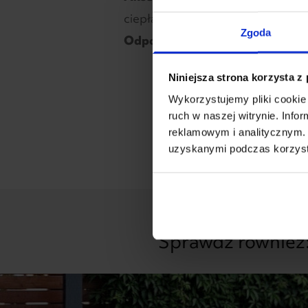
ciepła)
Zgoda
Odporność na wiatr:
50 km/h
Niniejsza strona korzysta z
Wykorzystujemy pliki cookie 
ruch w naszej witrynie. Inf
reklamowym i analitycznym. 
uzyskanymi podczas korzysta
Sprawdź również