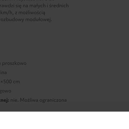
awdzi się na małych i średnich
 km/h, z możliwością
 rozbudowy modułowej.
 proszkowo
nina
×500 cm
egowo
nej:
nie. Możliwa ograniczona
 (oświetlenie LED, promiennik