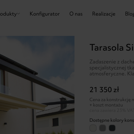
rodukty
Konfigurator
O nas
Realizacje
Blo
Tarasola S
Zadaszenie z dach
specjalistycznej t
atmosferyczne. Kl
21 350 zł
Cena za konstrukcję
+ koszt montażu
cena zawiera 23% VA
Dostępne kolory konst