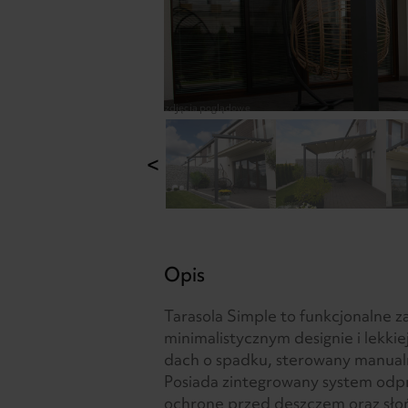
zdjęcia poglądowe
<
Opis
Tarasola Simple to funkcjonalne z
minimalistycznym designie i lekki
dach o spadku, sterowany manual
Posiada zintegrowany system odp
ochronę przed deszczem oraz sło