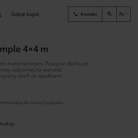
g
Gdzie kupić
Kontakt
PL
imple 4×4 m
em materiałowym. Poszycie dachu ze
kaniny odpornej na warunki
asyczny dach ze spadkiem.
 montowaną do ściany budynku.
T
rukcji: