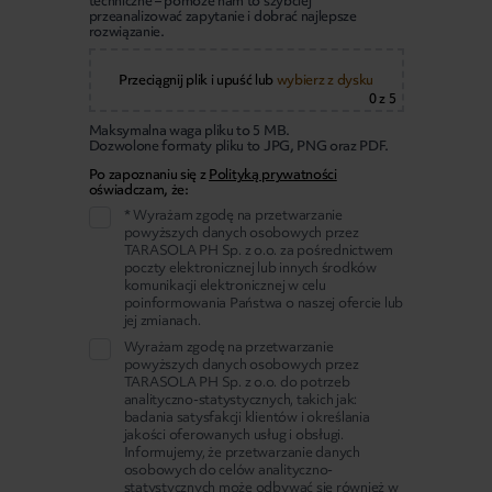
techniczne – pomoże nam to szybciej
przeanalizować zapytanie i dobrać najlepsze
rozwiązanie.
Przeciągnij plik i upuść
lub
wybierz z dysku
0
z 5
Maksymalna waga pliku to 5 MB.
Dozwolone formaty pliku to JPG, PNG oraz PDF.
Po zapoznaniu się z
Polityką prywatności
oświadczam, że:
* Wyrażam zgodę na przetwarzanie
powyższych danych osobowych przez
TARASOLA PH Sp. z o.o. za pośrednictwem
poczty elektronicznej lub innych środków
komunikacji elektronicznej w celu
poinformowania Państwa o naszej ofercie lub
jej zmianach.
Wyrażam zgodę na przetwarzanie
powyższych danych osobowych przez
TARASOLA PH Sp. z o.o. do potrzeb
analityczno-statystycznych, takich jak:
badania satysfakcji klientów i określania
jakości oferowanych usług i obsługi.
Informujemy, że przetwarzanie danych
osobowych do celów analityczno-
statystycznych może odbywać się również w