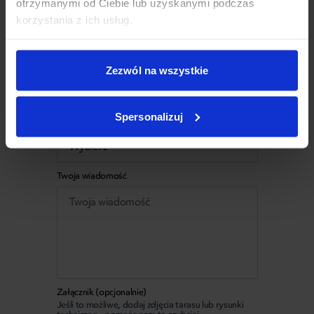
otrzymanymi od Ciebie lub uzyskanymi podczas
korzystania z ich usług.
Jaki produkt Cię
Aktualny stan miejsca
interesuje
realizacji
Zezwól na wszystkie
Spersonalizuj
Budżet
Twoja wiadomość
Załącznik (opcjonalnie)
Jeśli to możliwe, dodaj zdjęcia tarasu lub rysunki