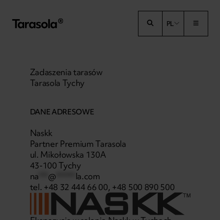
Przejdź do treści
PL
Zadaszenia tarasów
Tarasola Tychy
DANE ADRESOWE
Naskk
Partner Premium Tarasola
ul. Mikołowska 130A
43-100 Tychy
na
***
@
******
la.com
tel. +48 32 444 66 00, +48 500 890 500