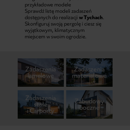
przykładowe modele
Sprawdź listę modeli zadaszeń
dostępnych do realizacji
w Tychach
.
Skonfiguruj swoją pergolę i ciesz się
wyjątkowym, klimatycznym
miejscem w swoim ogrodzie.
Zadaszenia
Zadaszenia
lamelowe
materiałowe
Zadaszenia
Zabudowy
stałe
boczne
i Carporty