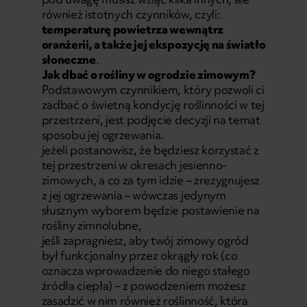
również istotnych czynników, czyli:
temperaturę powietrza wewnątrz
oranżerii, a także jej ekspozycję na światło
słoneczne
.
Jak dbać o rośliny w ogrodzie zimowym?
Podstawowym czynnikiem, który pozwoli ci
zadbać o świetną kondycję roślinności w tej
przestrzeni, jest podjęcie decyzji na temat
sposobu jej ogrzewania.
jeżeli postanowisz, że będziesz korzystać z
tej przestrzeni w okresach jesienno-
zimowych, a co za tym idzie – zrezygnujesz
z jej ogrzewania – wówczas jedynym
słusznym wyborem będzie postawienie na
rośliny zimnolubne,
jeśli zapragniesz, aby twój zimowy ogród
był funkcjonalny przez okrągły rok (co
oznacza wprowadzenie do niego stałego
źródła ciepła) – z powodzeniem możesz
zasadzić w nim również roślinność, która