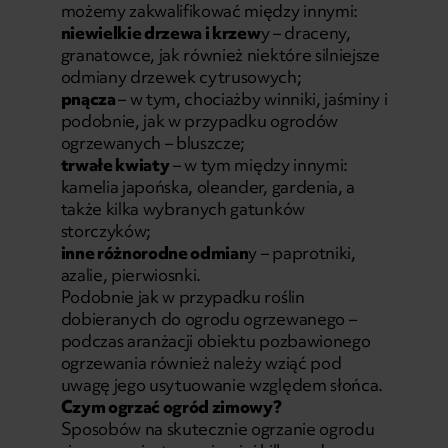
możemy zakwalifikować między innymi:
niewielkie drzewa i krzew
y – draceny,
granatowce, jak również niektóre silniejsze
odmiany drzewek cytrusowych;
pnącza
– w tym, chociażby winniki, jaśminy i
podobnie, jak w przypadku ogrodów
ogrzewanych – bluszcze;
trwałe kwiaty
– w tym między innymi:
kamelia japońska, oleander, gardenia, a
także kilka wybranych gatunków
storczyków;
inne różnorodne odmian
y – paprotniki,
azalie, pierwiosnki.
Podobnie jak w przypadku roślin
dobieranych do ogrodu ogrzewanego –
podczas aranżacji obiektu pozbawionego
ogrzewania również należy wziąć pod
uwagę jego usytuowanie względem słońca.
Czym ogrzać ogród zimowy?
Sposobów na skutecznie ogrzanie ogrodu