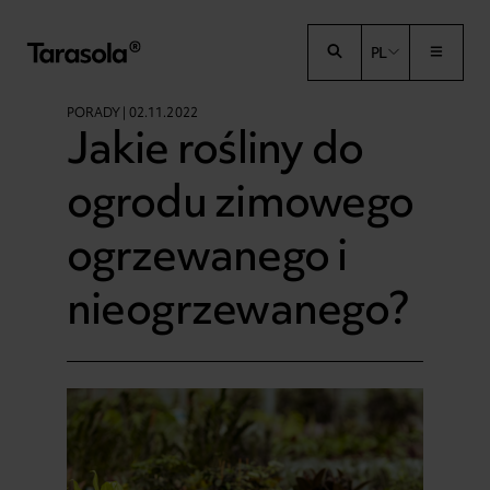
Przejdź do treści
PL
PORADY | 02.11.2022
Jakie rośliny do
ogrodu zimowego
ogrzewanego i
nieogrzewanego?