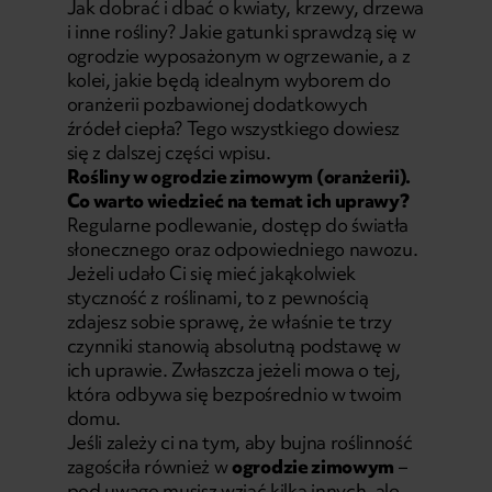
Jak dobrać i dbać o kwiaty, krzewy, drzewa
i inne rośliny? Jakie gatunki sprawdzą się w
ogrodzie wyposażonym w ogrzewanie, a z
kolei, jakie będą idealnym wyborem do
oranżerii pozbawionej dodatkowych
źródeł ciepła? Tego wszystkiego dowiesz
się z dalszej części wpisu.
Rośliny w ogrodzie zimowym (oranżerii).
Co warto wiedzieć na temat ich uprawy?
Regularne podlewanie, dostęp do światła
słonecznego oraz odpowiedniego nawozu.
Jeżeli udało Ci się mieć jakąkolwiek
styczność z roślinami, to z pewnością
zdajesz sobie sprawę, że właśnie te trzy
czynniki stanowią absolutną podstawę w
ich uprawie. Zwłaszcza jeżeli mowa o tej,
która odbywa się bezpośrednio w twoim
domu.
Jeśli zależy ci na tym, aby bujna roślinność
zagościła również w
ogrodzie zimowym
–
pod uwagę musisz wziąć kilka innych, ale