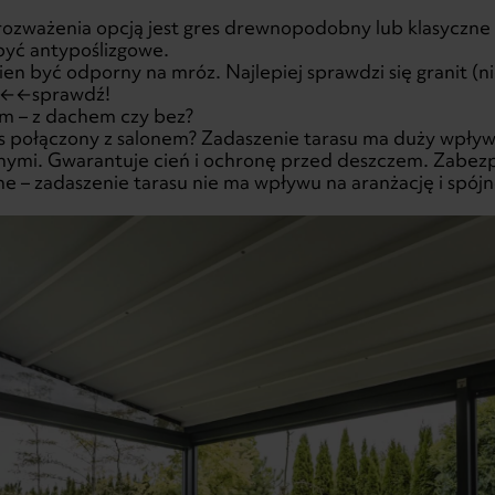
 rozważenia opcją jest gres drewnopodobny lub klasyczn
 być antypoślizgowe.
en być odporny na mróz. Najlepiej sprawdzi się granit (n
←←←sprawdź!
em – z dachem czy bez?
s połączony z salonem?
Zadaszenie tarasu
ma duży wpływ 
ymi. Gwarantuje cień i ochronę przed deszczem. Zabezp
ne – zadaszenie tarasu nie ma wpływu na aranżację i spójn