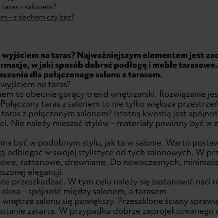
 taras z salonem?
em – z dachem czy bez?
z wyjściem na taras? Najważniejszym elementem jest zac
formacje, w jaki sposób dobrać podłogę i meble tarasow
szenie dla połączonego salonu z tarasem.
 wyjściem na taras?
onem to obecnie gorący trend wnętrzarski. Rozwiązanie je
łączony taras z salonem to nie tylko większa przestrzeń
 taras z połączonym salonem? Istotną kwestią jest spójn
ści. Nie należy mieszać stylów – materiały powinny być w z
inna być w podobnym stylu, jak ta w salonie. Warto pos
ą odbiegać w swojej stylistyce od tych salonowych. W 
owe, rattanowe, drewniane. Do nowoczesnych, minimali
uszonej elegancji.
oże przeszkadzać. W tym celu należy się zastanowić nad r
e okna – spójność między salonem, a tarasem
wnętrze salonu się powiększy. Przeszklone ściany sprawi
ostanie zatarta. W przypadku dobrze zaprojektowanego