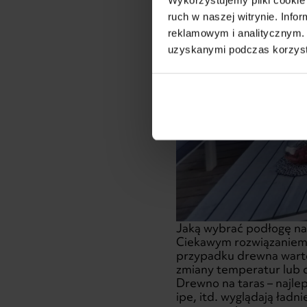
ruch w naszej witrynie. Inf
reklamowym i analitycznym. 
uzyskanymi podczas korzysta
Jaką wybrać podłogę na 
Ciekawym rozwiązaniem j
przypadku drewna warto
zmiany temperatur lub 
Drewno na taras – najl
ipe, itd. wyglądają ładn