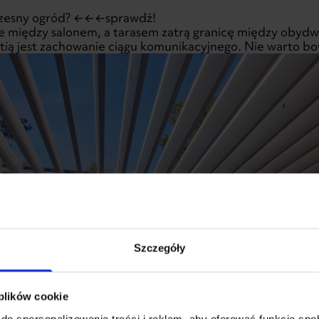
zesny ogród
? ←←←sprawdź!
e między salonem, a tarasem zatrą granicę między obyd
tią jest zachowanie ciągu komunikacyjnego. Nie warto b
Szczegóły
 plików cookie
do spersonalizowania treści i reklam, aby oferować funkcje sp