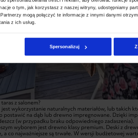
ormacje o tym, jak korzystasz z naszej witryny, udostępniamy p
Partnerzy mogą połączyć te informacje z innymi danymi otrzym
nia z ich usług.
Spersonalizuj
Z
taras z salonem?
est wykorzystanie naturalnych materiałów, lub takich kt
 postawić na dąb lub drewno impregnowane. Dzięki imp
deszcz (w przypadku braku odpowiedniego zadaszenia).
epszym wyborem jest drewno klasy premium. Deski z drew
ie, a co najważniejsze są trwałe. W wersji budżetowej war