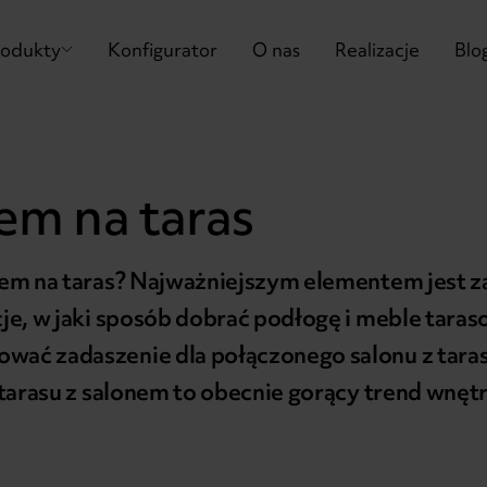
rodukty
Konfigurator
O nas
Realizacje
Blo
iem na taras
iem na taras? Najważniejszym elementem jest za
je, w jaki sposób dobrać podłogę i meble tara
ać zadaszenie dla połączonego salonu z tara
 tarasu z salonem to obecnie gorący trend wnęt