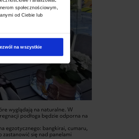
artnerom społecznościowym,
anymi od Ciebie lub
ezwól na wszystkie
óre wyglądają na naturalne. W
regnacji podłoga będzie odporna na
na egzotycznego: bangkirai, cumaru,
to zastanowić się nad panelami