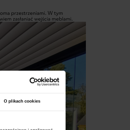
woma przestrzeniami. W tym
owiem zasłaniać wejścia meblami.
O plikach cookies
ołecznościowe i analizować