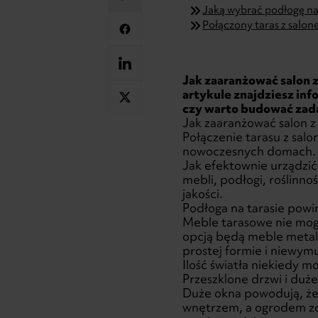
Jaką wybrać podłogę na
Połączony taras z salon
Jak zaaranżować salon 
artykule znajdziesz in
czy warto budować zada
Jak zaaranżować salon z
Połączenie tarasu z sal
nowoczesnych domach. Po
Jak efektownie urządzić
mebli, podłogi, roślinno
jakości.
Podłoga na tarasie pow
Meble tarasowe nie mog
opcją będą meble metal
prostej formie i niewym
Ilość światła niekiedy m
Przeszklone drzwi i duż
Duże okna powodują, że 
wnętrzem, a ogrodem z