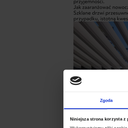
przyjemności.
Jak zaaranżować nowoc
Szklane drzwi przesuwn
przypadku, istotną kwes
Zgoda
Niniejsza strona korzysta z
Wykorzystujemy pliki cookie 