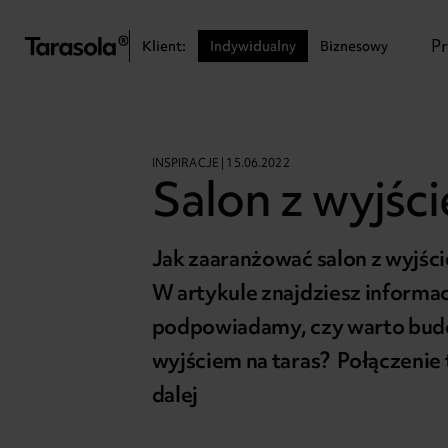
Przejdź do treści
P
Klient:
Indywidualny
Biznesowy
INSPIRACJE | 15.06.2022
Salon z wyjśc
Jak zaaranżować salon z wyjśc
W artykule znajdziesz informac
podpowiadamy, czy warto budow
wyjściem na taras? Połączenie
dalej