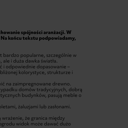
howanie spójności aranżacji. W
e. Na końcu tekstu podpowiadamy,
st bardzo popularne, szczególnie w
, ale i duża dawka światła.
ość i odpowiednie dopasowanie –
bliżonej kolorystyce, strukturze i
tawić na zaimpregnowane drewno.
przypadku domów tradycyjnych, dobrą
stycznych budynków, pasują meble o
oletami, żaluzjami lub zasłonami.
ą wrażenie, że granica między
 ogrodu widok może dawać dużo