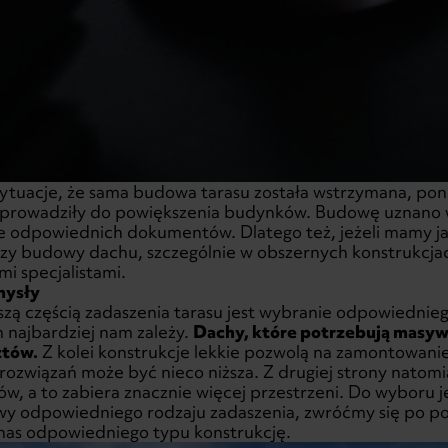
 sytuacje, że sama budowa tarasu została wstrzymana, p
prowadziły do powiększenia budynków. Budowę uznano w
ie odpowiednich dokumentów. Dlatego też, jeżeli mamy ja
y budowy dachu, szczególnie w obszernych konstrukcjach
i specjalistami.
mysły
szą częścią zadaszenia tarasu jest wybranie odpowiednieg
 najbardziej nam zależy.
Dachy, które potrzebują masyw
ztów.
Z kolei konstrukcje lekkie pozwolą na zamontowanie 
 rozwiązań może być nieco niższa. Z drugiej strony nato
ów, a to zabiera znacznie więcej przestrzeni. Do wyboru j
wy odpowiedniego rodzaju zadaszenia, zwróćmy się po p
 nas odpowiedniego typu konstrukcję.