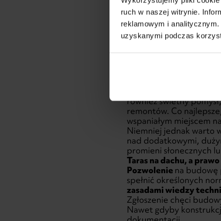
ruch w naszej witrynie. Inf
reklamowym i analitycznym. 
uzyskanymi podczas korzysta
Ciekawym pomysłem jes
również świetny pomysł
remontów. Co najlepsze,
wspaniałym miejscem na 
Niemniej jednak warto w
nad dodatkowymi, dużym
promieni słonecznych lu
Taras na dachu, a praw
Pozwolenie
na budowę
spełnić określonych nor
zasadami wiedzy techn
Zgłoszenie chęci budow
Nawet gdyby konstrukcja
dokumentacji.