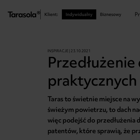
Przejdź do treści
P
Klient:
Indywidualny
Biznesowy
INSPIRACJE | 23.10.2021
Przedłużenie 
praktycznych
Taras to świetnie miejsce na wy
świeżym powietrzu, to dach na
więc podejść do przedłużenia d
patentów, które sprawią, że p