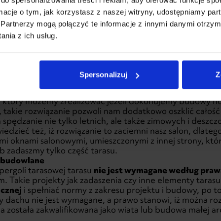
ormacje o tym, jak korzystasz z naszej witryny, udostępniamy p
Partnerzy mogą połączyć te informacje z innymi danymi otrzym
nia z ich usług.
Spersonalizuj
Z
t
dach nad tarasem, który będzie przedłużeniem nasze
, który możemy zrealizować jeżeli dokonujemy budowy 
 takie rozwiązanie pozwoli nam dodatkowo oszklić całość
spędzanie nie tylko letnich, ale także zimowych i deszc
iedzieć też, iż rozwiązanie to zaciemni nasz salon, dlat
i oknami salonowymi, umieszczonymi z innej strony, któ
b zadaszmy tylko część tarasu.
o budowlane
pergoli tarasowej
tarasu
nie jest wymagane według praw
m. Takie projekty jak zadaszenia czy inne elementy tar
icznej
i spełniać normy z zakresu projektu i budowy, po t
y dachu nie jest wymagane, a prawo stanowi, iż można r
 została zakwalifikowana jako wiata lub budowa małej a