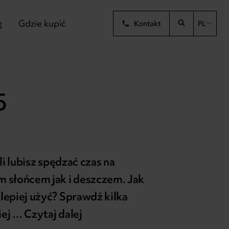
g
Gdzie kupić
Kontakt
PL
5
li lubisz spędzać czas na
m słońcem jak i deszczem. Jak
lepiej użyć? Sprawdź kilka
iej …
Czytaj dalej