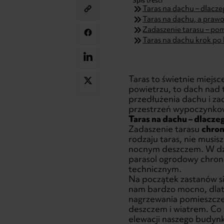
Spis treści
Taras na dachu – dlacz
Taras na dachu, a praw
Zadaszenie tarasu – po
Taras na dachu krok po
Taras to świetnie miejsc
powietrzu, to dach nad 
przedłużenia dachu i zad
przestrzeń wypoczynkow
Taras na dachu – dlacze
Zadaszenie tarasu
chron
rodzaju taras, nie musi
nocnym deszczem. W dzi
parasol ogrodowy chron
technicznym.
Na początek zastanów si
nam bardzo mocno, dlat
nagrzewania pomieszczen
deszczem i wiatrem. Co 
elewacji naszego budyn