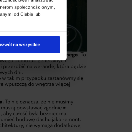
artnerom społecznościowym,
anymi od Ciebie lub
ezwól na wszystkie
go dachu z budynku mieszkalnego
. To
nowego domu lub generalnych
 i przerobić na werandę, która będzie
zowych dni.
ego w takim przypadku zastanówmy się
re wpuszczą do wnętrza więcej
a.
To nie oznacza, że nie musimy
asu muszą powstawać zgodnie
z
o, aby całość była bezpieczna.
ozumieć budowę dachu jako remont.
rchitektury, nie wymaga dodatkowej