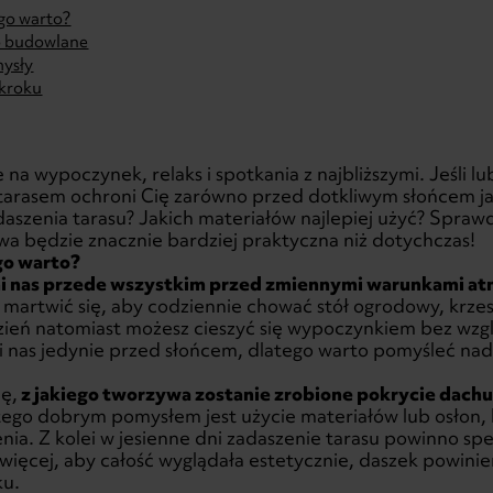
ego warto?
o budowlane
mysły
 kroku
e na wypoczynek, relaks i spotkania z najbliższymi. Jeśli 
tarasem ochroni Cię zarówno przed dotkliwym słońcem ja
aszenia tarasu? Jakich materiałów najlepiej użyć? Sprawd
a będzie znacznie bardziej praktyczna niż dotychczas!
go warto?
i nas przede wszystkim przed zmiennymi warunkami a
sz martwić się, aby codziennie chować stół ogrodowy, krze
eń natomiast możesz cieszyć się wypoczynkiem bez wzgl
i nas jedynie przed słońcem, dlatego warto pomyśleć na
ę,
z jakiego tworzywa zostanie zrobione pokrycie dach
ego dobrym pomysłem jest użycie materiałów lub osłon,
ia. Z kolei w jesienne dni zadaszenie tarasu powinno sp
więcej, aby całość wyglądała estetycznie, daszek powini
ku.