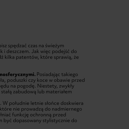
lubisz spędzać czas na świeżym
k i deszczem. Jak więc podejść do
ź kilka patentów, które sprawią, że
tmosferycznymi.
Posiadając takiego
sła, poduszki czy koce w obawie przed
ędu na pogodę. Niestety, zwykły
d stałą zabudową lub materiałem
u
. W południe letnie słońce doskwiera
 które nie prowadzą do nadmiernego
ełniać funkcję ochronną przed
en być dopasowany stylistycznie do