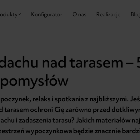
rodukty
Konfigurator
O nas
Realizacje
Blo
dachu nad tarasem – 
 pomysłów
poczynek, relaks i spotkania z najbliższymi. Jeś
d tarasem ochroni Cię zarówno przed dotkliwy
achu i zadaszenia tarasu? Jakich materiałów naj
rzestrzeń wypoczynkowa będzie znacznie bardz